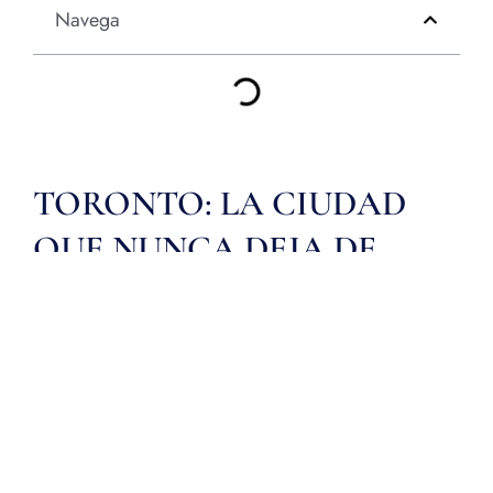
Navega
TORONTO: LA CIUDAD
QUE NUNCA DEJA DE
SORPRENDER
El viaje comienza en Viena, una ciudad que destila
elegancia en cada rincón. El Palacio de
Schönbrunn, con su arquitectura imponente y
jardines de ensueño, nos transporta a la época de
los Habsburgo. No muy lejos, la Ópera de Viena
se alza como un templo de la música clásica,
donde los ecos de Mozart, Beethoven y Strauss